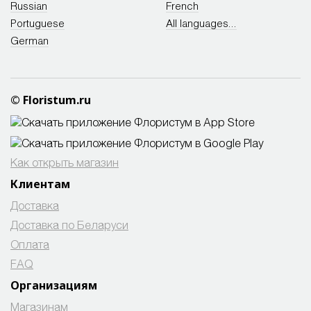
Russian
French
Portuguese
All languages...
German
© Floristum.ru
Как открыть магазин
Клиентам
Доставка
Доставка по Беларуси
Оплата
FAQ
Организациям
Магазинам