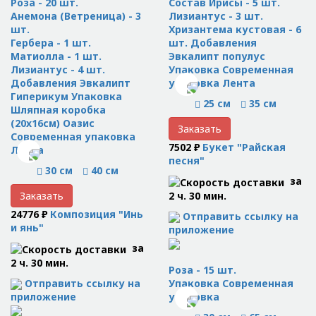
Роза - 20 шт.
Состав Ирисы - 5 шт.
Анемона (Ветреница) - 3
Лизиантус - 3 шт.
шт.
Хризантема кустовая - 6
Гербера - 1 шт.
шт. Добавления
Матиолла - 1 шт.
Эвкалипт популус
Лизиантус - 4 шт.
Упаковка Современная
Добавления Эвкалипт
упаковка Лента
Гиперикум Упаковка
25 см
35 см
Шляпная коробка
(20x16см) Оазис
Заказать
Современная упаковка
7502 ₽
Букет "Райская
Лента
песня"
30 см
40 см
за
2 ч. 30 мин.
Заказать
24776 ₽
Композиция "Инь
Отправить ссылку на
и янь"
приложение
за
2 ч. 30 мин.
Роза - 15 шт.
Отправить ссылку на
Упаковка Современная
приложение
упаковка