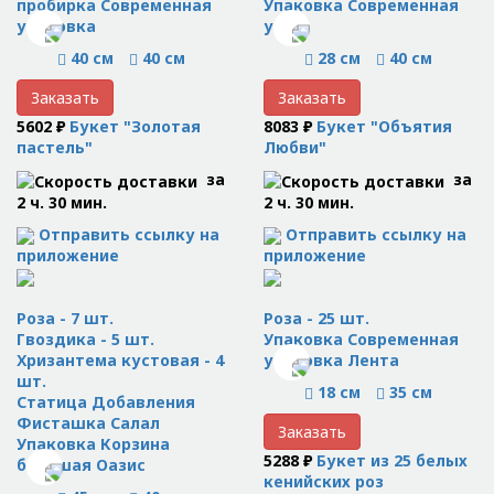
пробирка Современная
Упаковка Современная
упаковка
упа
40 см
40 см
28 см
40 см
Заказать
Заказать
5602 ₽
Букет "Золотая
8083 ₽
Букет "Объятия
пастель"
Любви"
за
за
2 ч. 30 мин.
2 ч. 30 мин.
Отправить ссылку на
Отправить ссылку на
приложение
приложение
Роза - 7 шт.
Роза - 25 шт.
Гвоздика - 5 шт.
Упаковка Современная
Хризантема кустовая - 4
упаковка Лента
шт.
18 см
35 см
Статица Добавления
Фисташка Салал
Заказать
Упаковка Корзина
5288 ₽
Букет из 25 белых
большая Оазис
кенийских роз