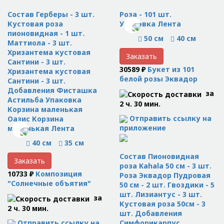
Состав Герберы - 3 шт.
Роза - 101 шт.
Кустовая роза
Упаковка Лента
пионовидная - 1 шт.
50 см
40 см
Маттиола - 3 шт.
Хризантема кустовая
Заказать
Сантини - 3 шт.
30589 ₽
Букет из 101
Хризантема кустовая
белой розы Эквадор
Сантини - 3 шт.
Добавления Фисташка
за
Астильба Упаковка
2 ч. 30 мин.
Корзина маленькая
Отправить ссылку на
Оазис Корзина
приложение
маленькая Лента
40 см
35 см
Состав Пионовидная
Заказать
роза Kahala 50 см - 3 шт.
10733 ₽
Композиция
Роза Эквадор Пудровая
"Солнечные объятия"
50 см - 2 шт. Гвоздики - 5
шт. Лизиантус - 3 шт.
за
Кустовая роза 50см - 3
2 ч. 30 мин.
шт. Добавления
Отправить ссылку на
Симфорикарпус