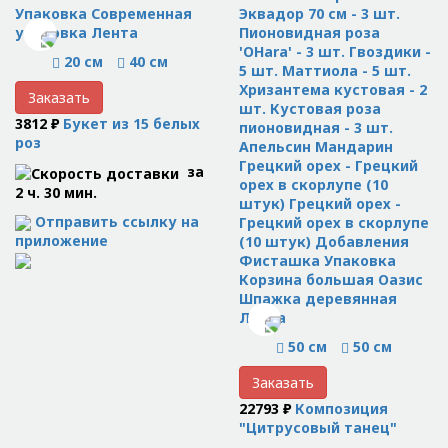
Упаковка Современная
Эквадор 70 см - 3 шт.
упаковка Лента
Пионовидная роза
'OHara' - 3 шт. Гвоздики -
20 см
40 см
5 шт. Маттиола - 5 шт.
Хризантема кустовая - 2
Заказать
шт. Кустовая роза
3812 ₽
Букет из 15 белых
пионовидная - 3 шт.
роз
Апельсин Мандарин
Грецкий орех - Грецкий
за
орех в скорлупе (10
2 ч. 30 мин.
штук) Грецкий орех -
Отправить ссылку на
Грецкий орех в скорлупе
приложение
(10 штук) Добавления
Фисташка Упаковка
Корзина большая Оазис
Шпажка деревянная
Лента
50 см
50 см
Заказать
22793 ₽
Композиция
"Цитрусовый танец"