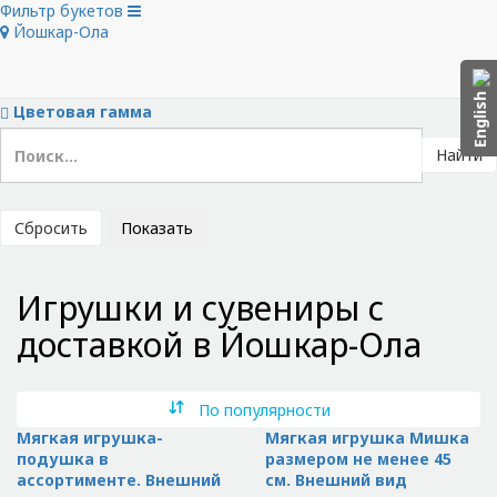
Фильтр букетов
Скрыть фильтры
Йошкар-Ола
Тип букета
Цветы в букете
Цена
English
Цветовая гамма
Найти
Сбросить
Показать
Игрушки и сувениры с
доставкой в Йошкар-Ола
По популярности
Мягкая игрушка-
Мягкая игрушка Мишка
подушка в
размером не менее 45
ассортименте. Внешний
см. Внешний вид