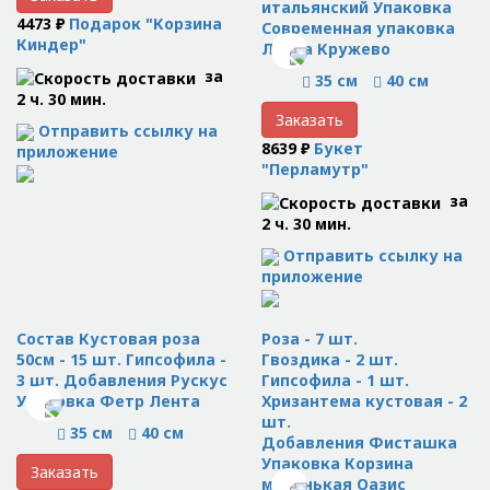
итальянский Упаковка
4473 ₽
Подарок "Корзина
Современная упаковка
Киндер"
Лента Кружево
за
35 см
40 см
2 ч. 30 мин.
Заказать
Отправить ссылку на
8639 ₽
Букет
приложение
"Перламутр"
за
2 ч. 30 мин.
Отправить ссылку на
приложение
Состав Кустовая роза
Роза - 7 шт.
50см - 15 шт. Гипсофила -
Гвоздика - 2 шт.
3 шт. Добавления Рускус
Гипсофила - 1 шт.
Упаковка Фетр Лента
Хризантема кустовая - 2
шт.
35 см
40 см
Добавления Фисташка
Упаковка Корзина
Заказать
маленькая Оазис