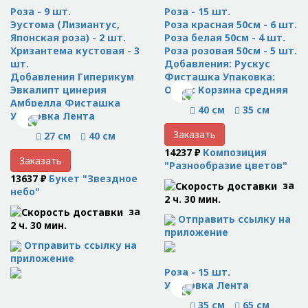
Роза - 9 шт.
Роза - 15 шт.
Эустома (Лизиантус,
Роза красная 50см - 6 шт.
Японская роза) - 2 шт.
Роза белая 50см - 4 шт.
Хризантема кустовая - 3
Роза розовая 50см - 5 шт.
шт.
Добавления: Рускус
Добавления Гиперикум
Фисташка Упаковка:
Эвкалипт цинерия
Оазис Корзина средняя
Амбрелла Фисташка
40 см
35 см
Упаковка Лента
Заказать
27 см
40 см
14237 ₽
Композиция
Заказать
"Разнообразие цветов"
13637 ₽
Букет "Звездное
за
небо"
2 ч. 30 мин.
за
Отправить ссылку на
2 ч. 30 мин.
приложение
Отправить ссылку на
приложение
Роза - 15 шт.
Упаковка Лента
35 см
65 см