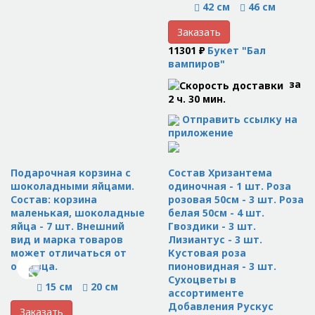
42 см
46 см
Заказать
11301 ₽
Букет "Бал
вампиров"
за
2 ч. 30 мин.
Отправить ссылку на
приложение
Подарочная корзина с
Состав Хризантема
шоколадными яйцами.
одиночная - 1 шт. Роза
Состав: корзина
розовая 50см - 3 шт. Роза
маленькая, шоколадные
белая 50см - 4 шт.
яйца - 7 шт. Внешний
Гвоздики - 3 шт.
вид и марка товаров
Лизиантус - 3 шт.
может отличаться от
Кустовая роза
образца.
пионовидная - 3 шт.
Сухоцветы в
15 см
20 см
ассортименте
Добавления Рускус
Заказать