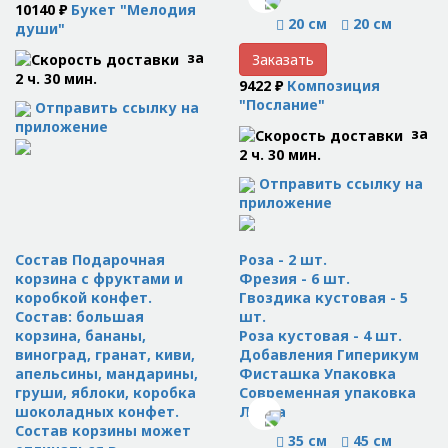
10140 ₽
Букет "Мелодия
20 см
20 см
души"
за
Заказать
2 ч. 30 мин.
9422 ₽
Композиция
"Послание"
Отправить ссылку на
приложение
за
2 ч. 30 мин.
Отправить ссылку на
приложение
Состав Подарочная
Роза - 2 шт.
корзина с фруктами и
Фрезия - 6 шт.
коробкой конфет.
Гвоздика кустовая - 5
Состав: большая
шт.
корзина, бананы,
Роза кустовая - 4 шт.
виноград, гранат, киви,
Добавления Гиперикум
апельсины, мандарины,
Фисташка Упаковка
груши, яблоки, коробка
Современная упаковка
шоколадных конфет.
Лента
Состав корзины может
35 см
45 см