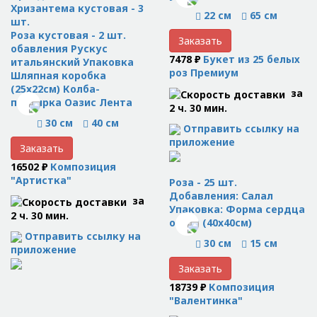
Хризантема кустовая - 3
22 см
65 см
шт.
Роза кустовая - 2 шт.
Заказать
обавления Рускус
7478 ₽
Букет из 25 белых
итальянский Упаковка
роз Премиум
Шляпная коробка
(25x22см) Колба-
за
пробирка Оазис Лента
2 ч. 30 мин.
30 см
40 см
Отправить ссылку на
приложение
Заказать
16502 ₽
Композиция
"Артистка"
Роза - 25 шт.
Добавления: Салал
за
Упаковка: Форма сердца
2 ч. 30 мин.
оазис (40x40см)
Отправить ссылку на
30 см
15 см
приложение
Заказать
18739 ₽
Композиция
"Валентинка"