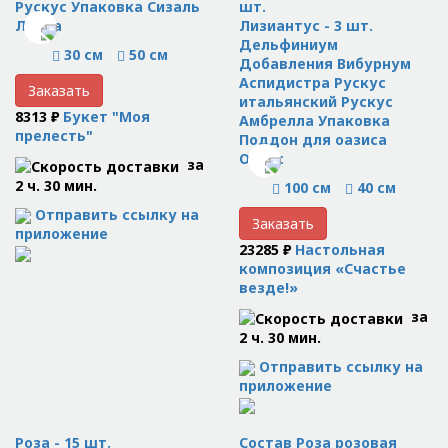
Рускус Упаковка Сизаль
шт.
Лента
Лизиантус - 3 шт.
Дельфиниум
30 см
50 см
Добавления Вибурнум
Аспидистра Рускус
Заказать
итальянский Рускус
8313 ₽
Букет "Моя
Амбрелла Упаковка
прелесть"
Поддон для оазиса
Оазис
за
2 ч. 30 мин.
100 см
40 см
Отправить ссылку на
Заказать
приложение
23285 ₽
Настольная
композиция «Счастье
везде!»
за
2 ч. 30 мин.
Отправить ссылку на
приложение
Роза - 15 шт.
Состав Роза розовая